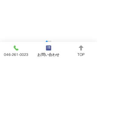
046-261-0023
お問い合わせ
TOP
コメント
営業のご案内
価格に自信があり
コメントを追加…
す!!
LOUISV UITTON(ルイヴィトン) CHANEL(シャネル)
HERMES(エルメス) Cartier(カルティエ) BVLGARI(ブルガ
リ) GUCCI(グッチ) ROLEX(ロレックス)OMEGA(オメガ)
etc…人気ブランド(バッグ 財布 小物 時計 ジュエリ