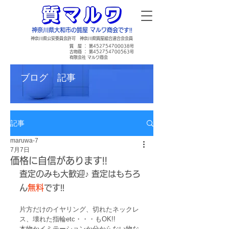
神奈川県大和市の質屋 マルワ商会です!!
​神奈川県公安委員会許可 神奈川県質屋組合連合会会員
​質 屋 ： 第452754700038号
古物商 ： 第452754700563号
​有限会社 マルワ商会
ブログ 記事
記事
maruwa-7
7月7日
価格に自信があります!!
査定のみも大歓迎
♪ 
査定はもちろ
ん
無料
です!!
片方だけのイヤリング、切れたネックレ
ス、壊れた指輪etc・・・もOK!!
本物かイミテーションか分からない物な