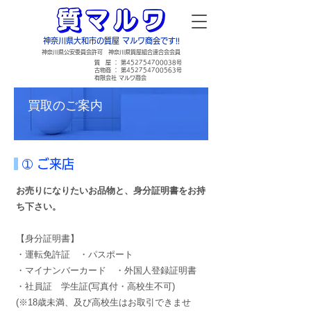
神奈川県大和市の質屋 マルワ商会です!!
​神奈川県公安委員会許可 神奈川県質屋組合連合会会員
​質 屋 ： 第452754700038号
古物商 ： 第452754700563号
​有限会社 マルワ商会
買取のご案内
➀ ご来店
お売りになりたいお品物と、身分証明書をお持
ち下さい。
【身分証明書】
・運転免許証 ・パスポート
・マイナンバーカード ・外国人登録証明書
・社員証 学生証(写真付・高校生不可)
(※18歳未満、及び高校生はお取引できませ