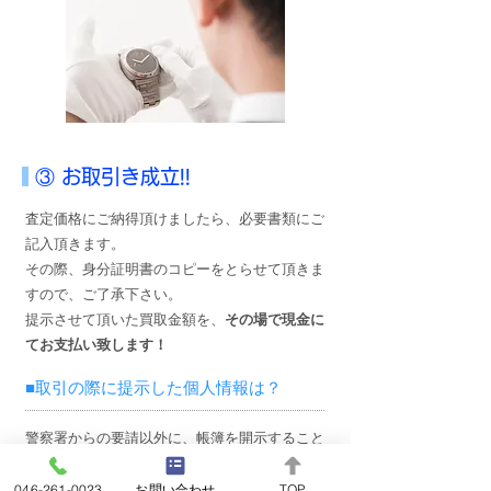
③ お取引き成立!!
査定価格にご納得頂けましたら、必要書類にご
記入頂きます。
その際、身分証明書のコピーをとらせて頂きま
すので、ご了承下さい。
提示させて頂いた買取金額を、
その場で現金に
てお支払い致します！
■取引の際に提示した個人情報は？
警察署からの要請以外に、帳簿を開示すること
はありません。
また、当店はパソコンにて顧客管理をしており
046-261-0023
お問い合わせ
TOP